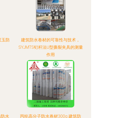
双玉防
建筑防水卷材的可靠性与技术，
SYJMTS钉杆法U型撕裂夹具的测量
作用
粘防水
丙纶高分子防水卷材300g 建筑防