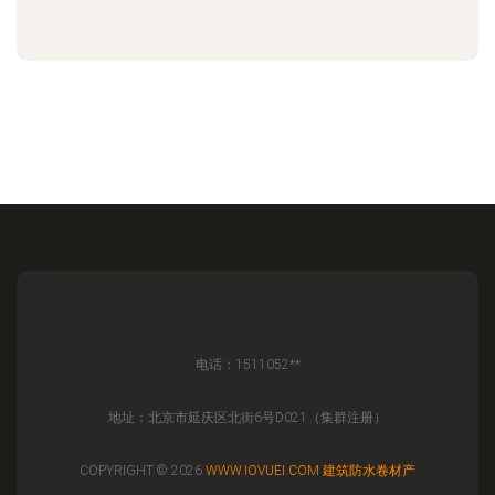
电话：1511052**
地址：北京市延庆区北街6号D021（集群注册）
COPYRIGHT © 2026
WWW.IOVUEI.COM
建筑防水卷材产