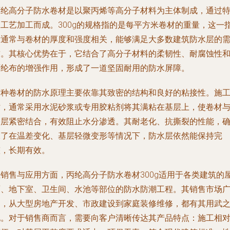
丙纶高分子防水卷材是以聚丙烯等高分子材料为主体制成，通过
殊工艺加工而成。300g的规格指的是每平方米卷材的重量，这一
标通常与卷材的厚度和强度相关，能够满足大多数建筑防水层的
求。其核心优势在于，它结合了高分子材料的柔韧性、耐腐蚀性
丙纶布的增强作用，形成了一道坚固耐用的防水屏障。
这种卷材的防水原理主要依靠其致密的结构和良好的粘接性。施
时，通常采用水泥砂浆或专用胶粘剂将其满粘在基层上，使卷材
基层紧密结合，有效阻止水分渗透。其耐老化、抗撕裂的性能，
保了在温差变化、基层轻微变形等情况下，防水层依然能保持完
整，长期有效。
在销售与应用方面，丙纶高分子防水卷材300g适用于各类建筑的
面、地下室、卫生间、水池等部位的防水防潮工程。其销售市场
阔，从大型房地产开发、市政建设到家庭装修维修，都有其用武
地。对于销售商而言，需要向客户清晰传达其产品特点：施工相