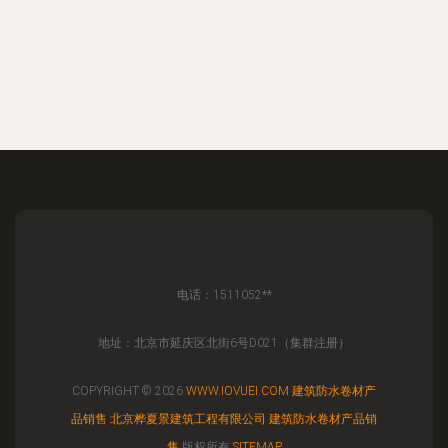
电话：1511052**
地址：北京市延庆区北街6号D021（集群注册）
COPYRIGHT © 2026
WWW.IOVUEI.COM
建筑防水卷材产
品销售
北京桦夏景建筑工程有限公司
建筑防水卷材产品销
售
版权所有
SITEMAP